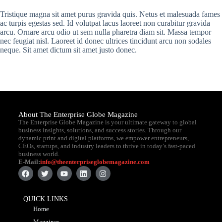
Tristique magna sit amet purus gravida quis. Netus et malesuada fames
ac turpis egestas sed. Id volutpat lacus laoreet non curabitur gravida
arcu. Ornare arcu odio ut sem nulla pharetra diam sit. Massa tempor
nec feugiat nisl. Laoreet id donec ultrices tincidunt arcu non sodales
neque. Sit amet dictum sit amet justo donec.
About The Enterprise Globe Magazine
The Enterprise Globe Magazine is your ultimate gateway to global
business insights, solutions, and success stories. Through our
dynamic print and digital platforms, we empower entrepreneurs,
CEOs, startups, and industry leaders to thrive in today’s fast-paced
business world.
E-Mail:
info@theenterpriseglobemagazine.com
QUICK LINKS
Home
Magzines