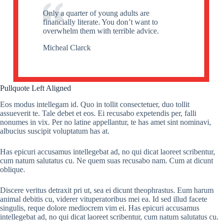
Only a quarter of young adults are
financially literate. You don’t want to
overwhelm them with terrible advice.
Micheal Clarck
Pullquote Left Aligned
Eos modus intellegam id. Quo in tollit consectetuer, duo tollit
assueverit te. Tale debet et eos. Ei recusabo expetendis per, falli
nonumes in vix. Per no latine appellantur, te has amet sint nominavi,
albucius suscipit voluptatum has at.
Has epicuri accusamus intellegebat ad, no qui dicat laoreet scribentur,
cum natum salutatus cu. Ne quem suas recusabo nam. Cum at dicunt
oblique.
Discere veritus detraxit pri ut, sea ei dicunt theophrastus. Eum harum
animal debitis cu, viderer vituperatoribus mei ea. Id sed illud facete
singulis, reque dolore mediocrem vim ei. Has epicuri accusamus
intellegebat ad, no qui dicat laoreet scribentur, cum natum salutatus cu.