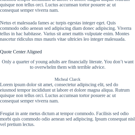
quisque non tellus orci. Luctus accumsan tortor posuere ac ut
consequat semper viverra nam.
Netus et malesuada fames ac turpis egestas integer eget. Quis
commodo odio aenean sed adipiscing diam donec adipiscing. Viverra
tellus in hac habitasse. Varius sit amet mattis vulputate enim. Montes
nascetur ridiculus mus mauris vitae ultricies leo integer malesuada.
Quote Center Aligned
Only a quarter of young adults are financially literate. You don’t want
to overwhelm them with terrible advice.
Micheal Clarck
Lorem ipsum dolor sit amet, consectetur adipiscing elit, sed do
eiusmod tempor incididunt ut labore et dolore magna aliqua. Rutrum
quisque non tellus orci. Luctus accumsan tortor posuere ac ut
consequat semper viverra nam.
Feugiat in ante metus dictum at tempor commodo. Facilisis sed odio
morbi quis commodo odio aenean sed adipiscing. Ipsum consequat nisl
vel pretium lectus.