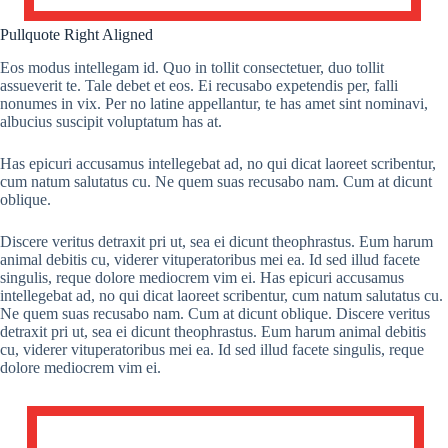
Pullquote Right Aligned
Eos modus intellegam id. Quo in tollit consectetuer, duo tollit
assueverit te. Tale debet et eos. Ei recusabo expetendis per, falli
nonumes in vix. Per no latine appellantur, te has amet sint nominavi,
albucius suscipit voluptatum has at.
Has epicuri accusamus intellegebat ad, no qui dicat laoreet scribentur,
cum natum salutatus cu. Ne quem suas recusabo nam. Cum at dicunt
oblique.
Discere veritus detraxit pri ut, sea ei dicunt theophrastus. Eum harum
animal debitis cu, viderer vituperatoribus mei ea. Id sed illud facete
singulis, reque dolore mediocrem vim ei. Has epicuri accusamus
intellegebat ad, no qui dicat laoreet scribentur, cum natum salutatus cu.
Ne quem suas recusabo nam. Cum at dicunt oblique. Discere veritus
detraxit pri ut, sea ei dicunt theophrastus. Eum harum animal debitis
cu, viderer vituperatoribus mei ea. Id sed illud facete singulis, reque
dolore mediocrem vim ei.