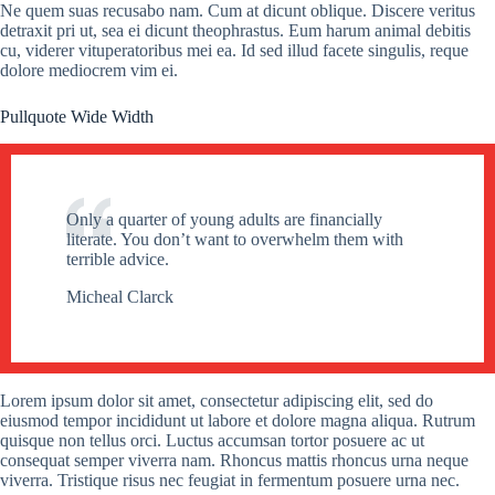
Ne quem suas recusabo nam. Cum at dicunt oblique. Discere veritus
detraxit pri ut, sea ei dicunt theophrastus. Eum harum animal debitis
cu, viderer vituperatoribus mei ea. Id sed illud facete singulis, reque
dolore mediocrem vim ei.
Pullquote Wide Width
Only a quarter of young adults are financially
literate. You don’t want to overwhelm them with
terrible advice.
Micheal Clarck
Lorem ipsum dolor sit amet, consectetur adipiscing elit, sed do
eiusmod tempor incididunt ut labore et dolore magna aliqua. Rutrum
quisque non tellus orci. Luctus accumsan tortor posuere ac ut
consequat semper viverra nam. Rhoncus mattis rhoncus urna neque
viverra. Tristique risus nec feugiat in fermentum posuere urna nec.