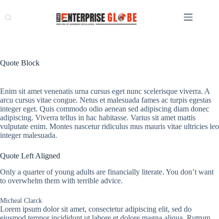
Quote Block
Enim sit amet venenatis urna cursus eget nunc scelerisque viverra. A
arcu cursus vitae congue. Netus et malesuada fames ac turpis egestas
integer eget. Quis commodo odio aenean sed adipiscing diam donec
adipiscing. Viverra tellus in hac habitasse. Varius sit amet mattis
vulputate enim. Montes nascetur ridiculus mus mauris vitae ultricies leo
integer malesuada.
Quote Left Aligned
Only a quarter of young adults are financially literate. You don’t want
to overwhelm them with terrible advice.
Micheal Clarck
Lorem ipsum dolor sit amet, consectetur adipiscing elit, sed do
eiusmod tempor incididunt ut labore et dolore magna aliqua. Rutrum